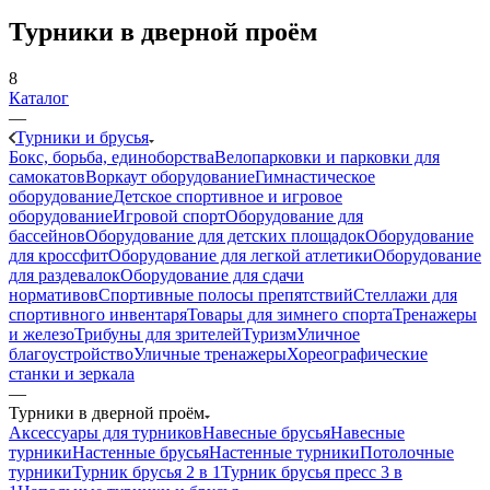
Турники в дверной проём
8
Каталог
—
Турники и брусья
Бокс, борьба, единоборства
Велопарковки и парковки для
самокатов
Воркаут оборудование
Гимнастическое
оборудование
Детское спортивное и игровое
оборудование
Игровой спорт
Оборудование для
бассейнов
Оборудование для детских площадок
Оборудование
для кроссфит
Оборудование для легкой атлетики
Оборудование
для раздевалок
Оборудование для сдачи
нормативов
Спортивные полосы препятствий
Стеллажи для
спортивного инвентаря
Товары для зимнего спорта
Тренажеры
и железо
Трибуны для зрителей
Туризм
Уличное
благоустройство
Уличные тренажеры
Хореографические
станки и зеркала
—
Турники в дверной проём
Аксессуары для турников
Навесные брусья
Навесные
турники
Настенные брусья
Настенные турники
Потолочные
турники
Турник брусья 2 в 1
Турник брусья пресс 3 в