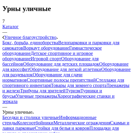
Урны уличные
7
Каталог
—
Уличное благоустройство
Бокс, борьба, единоборства
Велопарковки и парковки для
самокатов
Воркаут оборудование
Гимнастическое
оборудование
Детское спортивное и игровое
оборудование
Игровой спорт
Оборудование для
бассейнов
Оборудование для детских площадок
Оборудование
для кроссфит
Оборудование для легкой атлетики
Оборудование
для раздевалок
Оборудование для сдачи
нормативов
Спортивные полосы препятствий
Стеллажи для
спортивного инвентаря
Товары для зимнего спорта
Тренажеры
и железо
Трибуны для зрителей
Туризм
Турники и
брусья
Уличные тренажеры
Хореографические станки и
зеркала
—
Урны уличные
Беседки и столики уличные
Информационные
стенды
Колесоотбойники
Металлические ограждения
Скамьи и
лавки парковые
Стойки для белья и ковров
Площадки для