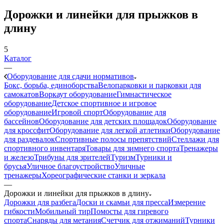
Дорожки и линейки для прыжков в
длину
5
Каталог
—
Оборудование для сдачи нормативов
Бокс, борьба, единоборства
Велопарковки и парковки для
самокатов
Воркаут оборудование
Гимнастическое
оборудование
Детское спортивное и игровое
оборудование
Игровой спорт
Оборудование для
бассейнов
Оборудование для детских площадок
Оборудование
для кроссфит
Оборудование для легкой атлетики
Оборудование
для раздевалок
Спортивные полосы препятствий
Стеллажи для
спортивного инвентаря
Товары для зимнего спорта
Тренажеры
и железо
Трибуны для зрителей
Туризм
Турники и
брусья
Уличное благоустройство
Уличные
тренажеры
Хореографические станки и зеркала
—
Дорожки и линейки для прыжков в длину
Дорожки для разбега
Доски и скамьи для пресса
Измерение
гибкости
Мобильный тир
Помосты для гиревого
спорта
Снаряды для метания
Счетчик для отжиманий
Турники