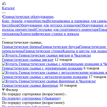
45
Каталог
—
Гимнастическое оборудование
Бокс, борьба, единоборства
Велопарковки и парковки для самок
бассейнов
Оборудование для детских площадок
Оборудование д
полосы препятствий
Стеллажи для спортивного инвентаря
Това
тренажеры
Хореографические станки и зеркала
—
Гимнастические скамьи
Гимнастические бревна
Гимнастические брусья
Гимнастические 
перекладины
Гимнастические стенки
Канаты и шесты для лазан
Гимнастические скамьи мягкие
12 товаров
Гимнастические скамьи с деревянными ножками
6 товаров
Гимнастические скамьи с металлическими ножками
17 товаров
Гимнастические скамьи фанерные
10 товаров
Фильтр
По порядку сортировки (возрастание)
По порядку сортировки (убывание)
По порядку сортировки (возрастание)
По популярности (убывание)