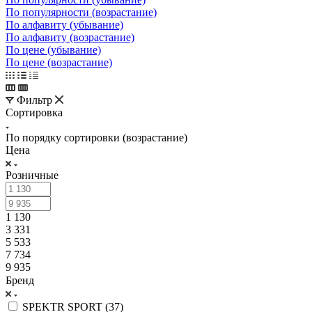
По популярности (возрастание)
По алфавиту (убывание)
По алфавиту (возрастание)
По цене (убывание)
По цене (возрастание)
Фильтр
Сортировка
По порядку сортировки (возрастание)
Цена
Розничные
1 130
3 331
5 533
7 734
9 935
Бренд
SPEKTR SPORT (
37
)