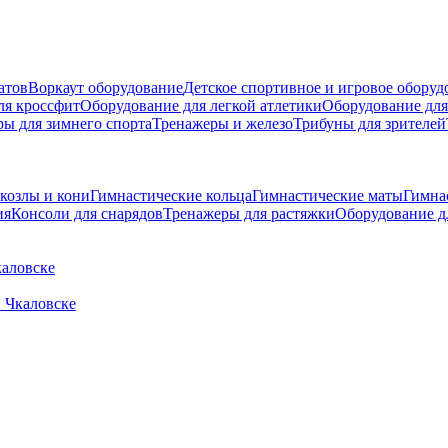
атов
Воркаут оборудование
Детское спортивное и игровое оборуд
ля кроссфит
Оборудование для легкой атлетики
Оборудование для
ры для зимнего спорта
Тренажеры и железо
Трибуны для зрителей
козлы и кони
Гимнастические кольца
Гимнастические маты
Гимна
ия
Консоли для снарядов
Тренажеры для растяжки
Оборудование д