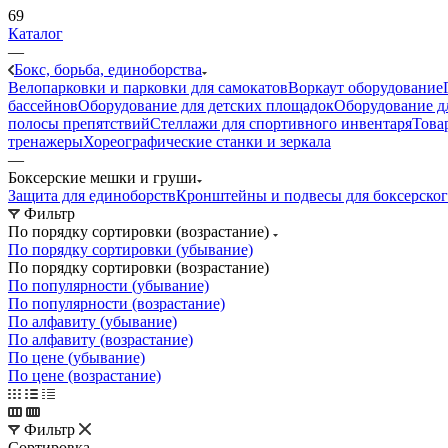
69
Каталог
—
Бокс, борьба, единоборства
Велопарковки и парковки для самокатов
Воркаут оборудование
бассейнов
Оборудование для детских площадок
Оборудование д
полосы препятствий
Стеллажи для спортивного инвентаря
Това
тренажеры
Хореографические станки и зеркала
—
Боксерские мешки и груши
Защита для единоборств
Кронштейны и подвесы для боксерско
Фильтр
По порядку сортировки (возрастание)
По порядку сортировки (убывание)
По порядку сортировки (возрастание)
По популярности (убывание)
По популярности (возрастание)
По алфавиту (убывание)
По алфавиту (возрастание)
По цене (убывание)
По цене (возрастание)
Фильтр
Сортировка