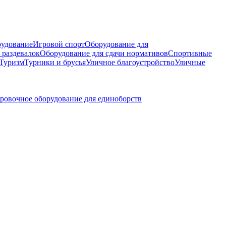
рудование
Игровой спорт
Оборудование для
 раздевалок
Оборудование для сдачи нормативов
Спортивные
Туризм
Турники и брусья
Уличное благоустройство
Уличные
ровочное оборудование для единоборств