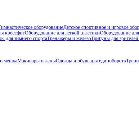
Гимнастическое оборудование
Детское спортивное и игровое обо
ля кроссфит
Оборудование для легкой атлетики
Оборудование для
ры для зимнего спорта
Тренажеры и железо
Трибуны для зрителей
го мешка
Макивары и лапы
Одежда и обувь для единоборств
Трени