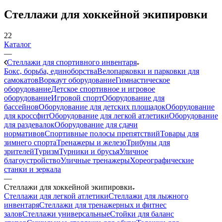
Стеллажи для хоккейной экипировки
22
Каталог
—
Стеллажи для спортивного инвентаря
Бокс, борьба, единоборства
Велопарковки и парковки для
самокатов
Воркаут оборудование
Гимнастическое
оборудование
Детское спортивное и игровое
оборудование
Игровой спорт
Оборудование для
бассейнов
Оборудование для детских площадок
Оборудование
для кроссфит
Оборудование для легкой атлетики
Оборудование
для раздевалок
Оборудование для сдачи
нормативов
Спортивные полосы препятствий
Товары для
зимнего спорта
Тренажеры и железо
Трибуны для
зрителей
Туризм
Турники и брусья
Уличное
благоустройство
Уличные тренажеры
Хореографические
станки и зеркала
—
Стеллажи для хоккейной экипировки
Стеллажи для легкой атлетики
Стеллажи для лыжного
инвентаря
Стеллажи для тренажерных и фитнес
залов
Стеллажи универсальные
Стойки для баланс