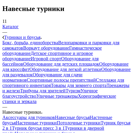
Навесные турники
11
Каталог
—
Турники и брусья
Бокс, борьба, единоборства
Велопарковки и парковки для
самокатов
Воркаут оборудование
Гимнастическое
оборудование
Детское спортивное и игровое
оборудование
Игровой спорт
Оборудование для
бассейнов
Оборудование для детских площадок
Оборудование
для кроссфит
Оборудование для легкой атлетики
Оборудование
для раздевалок
Оборудование для сдачи
нормативов
Спортивные полосы препятствий
Стеллажи для
спортивного инвентаря
Товары для зимнего спорта
Тренажеры
и железо
Трибуны для зрителей
Туризм
Уличное
благоустройство
Уличные тренажеры
Хореографические
станки и зеркала
—
Навесные турники
Аксессуары для турников
Навесные брусья
Настенные
брусья
Настенные турники
Потолочные турники
Турник брусья
2 в 1
Турник брусья пресс 3 в 1
Турники в дверной