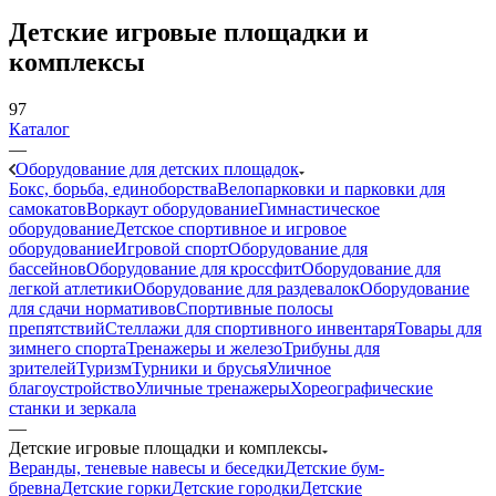
Детские игровые площадки и
комплексы
97
Каталог
—
Оборудование для детских площадок
Бокс, борьба, единоборства
Велопарковки и парковки для
самокатов
Воркаут оборудование
Гимнастическое
оборудование
Детское спортивное и игровое
оборудование
Игровой спорт
Оборудование для
бассейнов
Оборудование для кроссфит
Оборудование для
легкой атлетики
Оборудование для раздевалок
Оборудование
для сдачи нормативов
Спортивные полосы
препятствий
Стеллажи для спортивного инвентаря
Товары для
зимнего спорта
Тренажеры и железо
Трибуны для
зрителей
Туризм
Турники и брусья
Уличное
благоустройство
Уличные тренажеры
Хореографические
станки и зеркала
—
Детские игровые площадки и комплексы
Веранды, теневые навесы и беседки
Детские бум-
бревна
Детские горки
Детские городки
Детские