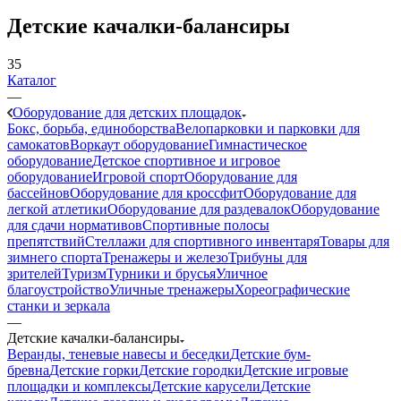
Детские качалки-балансиры
35
Каталог
—
Оборудование для детских площадок
Бокс, борьба, единоборства
Велопарковки и парковки для
самокатов
Воркаут оборудование
Гимнастическое
оборудование
Детское спортивное и игровое
оборудование
Игровой спорт
Оборудование для
бассейнов
Оборудование для кроссфит
Оборудование для
легкой атлетики
Оборудование для раздевалок
Оборудование
для сдачи нормативов
Спортивные полосы
препятствий
Стеллажи для спортивного инвентаря
Товары для
зимнего спорта
Тренажеры и железо
Трибуны для
зрителей
Туризм
Турники и брусья
Уличное
благоустройство
Уличные тренажеры
Хореографические
станки и зеркала
—
Детские качалки-балансиры
Веранды, теневые навесы и беседки
Детские бум-
бревна
Детские горки
Детские городки
Детские игровые
площадки и комплексы
Детские карусели
Детские