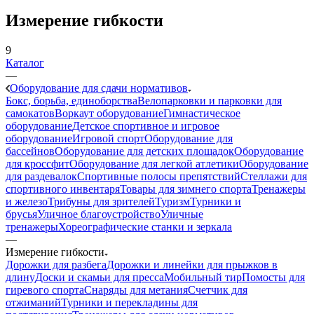
Измерение гибкости
9
Каталог
—
Оборудование для сдачи нормативов
Бокс, борьба, единоборства
Велопарковки и парковки для
самокатов
Воркаут оборудование
Гимнастическое
оборудование
Детское спортивное и игровое
оборудование
Игровой спорт
Оборудование для
бассейнов
Оборудование для детских площадок
Оборудование
для кроссфит
Оборудование для легкой атлетики
Оборудование
для раздевалок
Спортивные полосы препятствий
Стеллажи для
спортивного инвентаря
Товары для зимнего спорта
Тренажеры
и железо
Трибуны для зрителей
Туризм
Турники и
брусья
Уличное благоустройство
Уличные
тренажеры
Хореографические станки и зеркала
—
Измерение гибкости
Дорожки для разбега
Дорожки и линейки для прыжков в
длину
Доски и скамьи для пресса
Мобильный тир
Помосты для
гиревого спорта
Снаряды для метания
Счетчик для
отжиманий
Турники и перекладины для