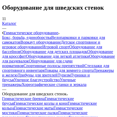
Оборудование для шведских стенок
11
Каталог
—
Гимнастическое оборудование
Бокс, борьба, единоборства
Велопарковки и парковки для
самокатов
Воркаут оборудование
Детское спортивное и
игровое оборудование
Игровой спорт
Оборудование для
бассейнов
Оборудование для детских площадок
Оборудование
для кроссфит
Оборудование для легкой атлетики
Оборудование
для раздевалок
Оборудование для сдачи
нормативов
Спортивные полосы препятствий
Стеллажи для
спортивного инвентаря
Товары для зимнего спорта
Тренажеры
и железо
Трибуны для зрителей
Туризм
Турники и
брусья
Уличное благоустройство
Уличные
тренажеры
Хореографические станки и зеркала
—
Оборудование для шведских стенок
Гимнастические бревна
Гимнастические
брусья
Гимнастические козлы и кони
Гимнастические
кольца
Гимнастические маты
Гимнастические
мостики
Гимнастические палки
Гимнастические